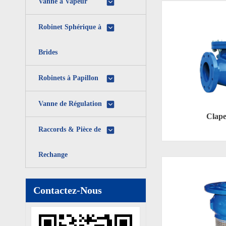
Vanne à Vapeur
Robinet Sphérique à
Brides
Robinets à Papillon
Vanne de Régulation
Clape
Raccords & Pièce de
Rechange
Contactez-Nous