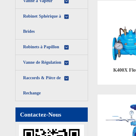
Vanne à Vapeur
Robinet Sphérique à
Brides
Robinets à Papillon
Vanne de Régulation
K400X Flo
Raccords & Pièce de
Rechange
Contactez-Nous