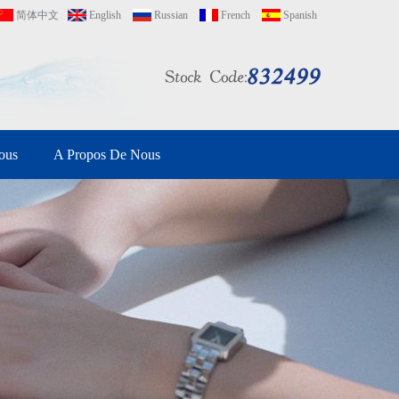
简体中文
English
Russian
French
Spanish
ous
A Propos De Nous